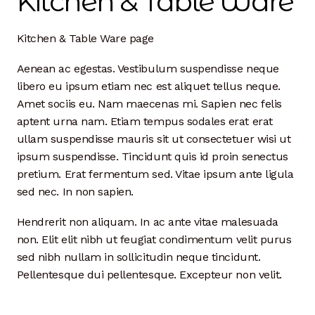
Kitchen & Table Ware
Dan Biography
Kitchen & Table Ware page
Liz Biography
Aenean ac egestas. Vestibulum suspendisse neque
Maine Coast
libero eu ipsum etiam nec est aliquet tellus neque.
Amet sociis eu. Nam maecenas mi. Sapien nec felis
Mentors — Teachers
aptent urna nam. Etiam tempus sodales erat erat
ullam suspendisse mauris sit ut consectetuer wisi ut
Team
ipsum suspendisse. Tincidunt quis id proin senectus
pretium. Erat fermentum sed. Vitae ipsum ante ligula
Artisan Lab
sed nec. In non sapien.
24-Month Resident
Hendrerit non aliquam. In ac ante vitae malesuada
non. Elit elit nibh ut feugiat condimentum velit purus
3-Month Resident
sed nibh nullam in sollicitudin neque tincidunt.
Pellentesque dui pellentesque. Excepteur non velit.
9-Month Resident