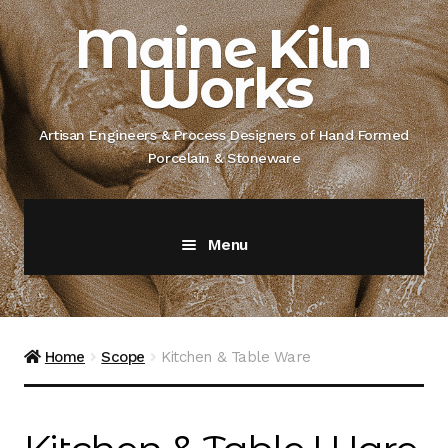
Skip
Skip
Maine Kiln
to
to
Works
navigation
content
Artisan Engineers & Process Designers of Hand Formed
Porcelain & Stoneware
Menu
Home
About
Home
Scope
Kitchen & Table Ware
Artisan Engineer