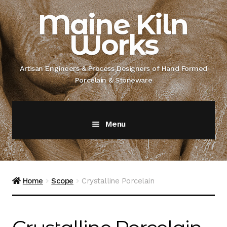
Skip
Skip
Maine Kiln
to
to
Works
navigation
content
Artisan Engineers & Process Designers of Hand Formed
Porcelain & Stoneware
Menu
Home
About
Home
Scope
Crystalline Porcelain
Artisan Engineer