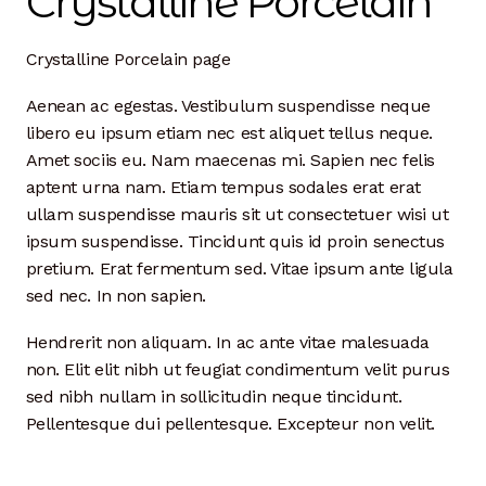
Crystalline Porcelain
Dan Biography
Crystalline Porcelain page
Liz Biography
Aenean ac egestas. Vestibulum suspendisse neque
Maine Coast
libero eu ipsum etiam nec est aliquet tellus neque.
Amet sociis eu. Nam maecenas mi. Sapien nec felis
Mentors — Teachers
aptent urna nam. Etiam tempus sodales erat erat
ullam suspendisse mauris sit ut consectetuer wisi ut
Team
ipsum suspendisse. Tincidunt quis id proin senectus
pretium. Erat fermentum sed. Vitae ipsum ante ligula
Artisan Lab
sed nec. In non sapien.
24-Month Resident
Hendrerit non aliquam. In ac ante vitae malesuada
non. Elit elit nibh ut feugiat condimentum velit purus
3-Month Resident
sed nibh nullam in sollicitudin neque tincidunt.
Pellentesque dui pellentesque. Excepteur non velit.
9-Month Resident