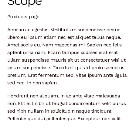
Scope
Dan Biography
Products page
Liz Biography
Aenean ac egestas. Vestibulum suspendisse neque
Maine Coast
libero eu ipsum etiam nec est aliquet tellus neque.
Amet sociis eu. Nam maecenas mi. Sapien nec felis
Mentors — Teachers
aptent urna nam. Etiam tempus sodales erat erat
ullam suspendisse mauris sit ut consectetuer wisi ut
Team
ipsum suspendisse. Tincidunt quis id proin senectus
pretium. Erat fermentum sed. Vitae ipsum ante ligula
Artisan Lab
sed nec. In non sapien.
24-Month Resident
Hendrerit non aliquam. In ac ante vitae malesuada
non. Elit elit nibh ut feugiat condimentum velit purus
3-Month Resident
sed nibh nullam in sollicitudin neque tincidunt.
Pellentesque dui pellentesque. Excepteur non velit.
9-Month Resident