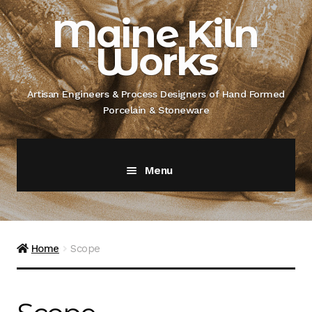
Skip
Skip
Maine Kiln
to
to
Works
navigation
content
Artisan Engineers & Process Designers of Hand Formed
Porcelain & Stoneware
Menu
Home
About
Home
Scope
Artisan Engineer